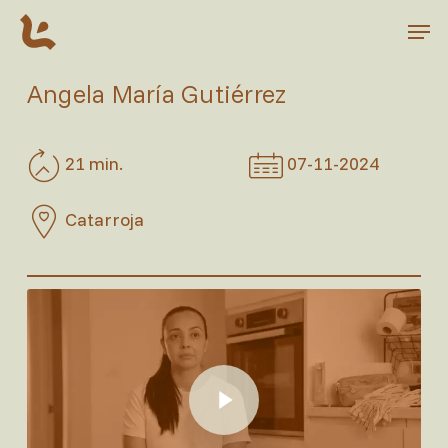
Skip
Men
to
main
Close
content
Menu
Angela María Gutiérrez
21 min.
07-11-2024
Catarroja
Play Video