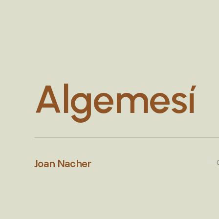
Skip
to
main
content
Algemesí
Joan Nacher