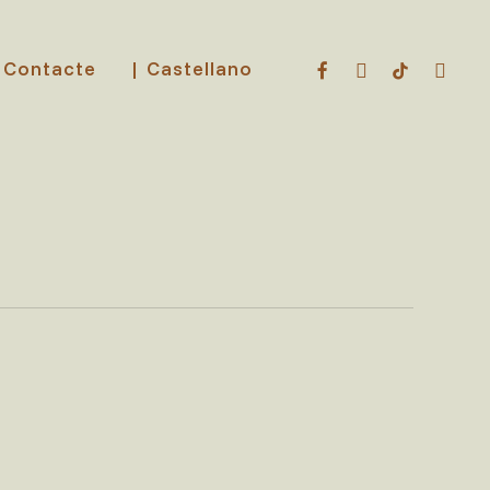
facebook
instagram
tiktok
email
Contacte
| Castellano